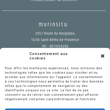
murinsitu.
2557 Route du Rougadou
13210
Saint-Rémy-de-Provence
Tél :
0673359200
Consentement aux
cookies
Tags :
Aménagement intérieur
,
Aménagement intérieur
Pour offrir les meilleures expériences, nous utilisons des
Châteaurenard
,
Aménagement intérieur Eygalières
,
technologies telles que les cookies pour stocker et/ou
Aménagement intérieur Eyguières
,
Aménagement
accéder aux informations sur l'appareil.
Le consentement
intérieur Eyragues
,
Aménagement Intérieur Fontvieille
,
Aménagement Intérieur Graveson
,
Aménagement intérieur
à ces technologies nous permettra de traiter des données
Les Alpilles
,
Aménagement intérieur Les baux de
telles que le comportement de navigation ou des
provence
,
Aménagement intérieur Maillane
,
identifiants uniques sur ce site.
Le fait de ne pas
Aménagement intérieur Maussane les alpilles
,
consentir ou de retirer son consentement peut affecter
Aménagement Intérieur Saint Remy de Provence
,
Devis
peinture Saint Rémy de Provence
,
Isolation Eygalières
,
négativement certaines caractéristiques et fonctions.
Isolation Eyguières
,
Isolation Eyragues
,
Isolation
Fontvieille
,
Isolation Graveson
,
Isolation Les Alpilles
,
Isolation Les baux de Provence
,
Isolation Maillane
,